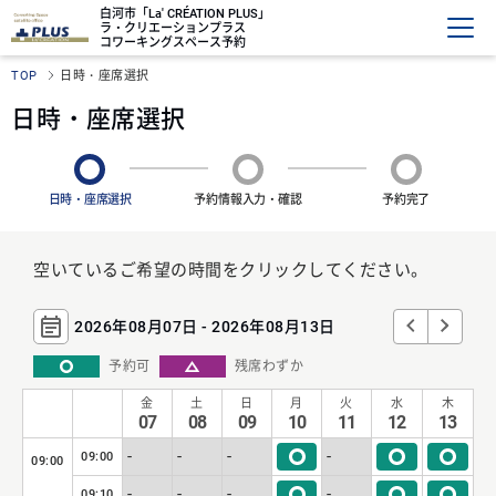
白河市「La' CRÉATION PLUS」
ラ・クリエーションプラス
コワーキングスペース予約
TOP
日時・座席選択
日時・座席選択
日時・座席選択
予約情報入力・確認
予約完了
空いているご希望の時間をクリックしてください。
2026年08月07日 - 2026年08月13日
予約可
残席わずか
金
土
日
月
火
水
木
07
08
09
10
11
12
13
-
-
-
-
09:00
09:00
-
-
-
-
09:10